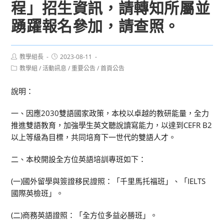
程」招生資訊，請轉知所屬並
踴躍報名參加，請查照。
Post
Post
教學組長
2023-08-11
author:
published:
Post
教學組
/
活動訊息
/
重要公告
/
首頁公告
category:
說明：
一、因應2030雙語國家政策，本校以卓越的教研能量，全力
推進雙語教育，加強學生英文聽說讀寫能力，以達到CEFR B2
以上等級為目標，共同培育下一世代的雙語人才。
二、本校開設全方位英語培訓專班如下：
(一)國外留學與簽證移民證照：「千里馬托福班」、「IELTS
國際英檢班」。
(二)商務英語證照：「全方位多益必勝班」。