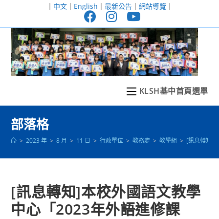
跳
｜
中文
｜
English
｜
最新公告
｜
網站導覽
｜
轉
至
主
要
內
容
KLSH基中首頁選單
部落格
>
2023 年
>
8 月
>
11 日
>
行政單位
>
教務處
>
教學組
>
[訊息轉知
[訊息轉知]本校外國語文教學
中心「2023年外語進修課