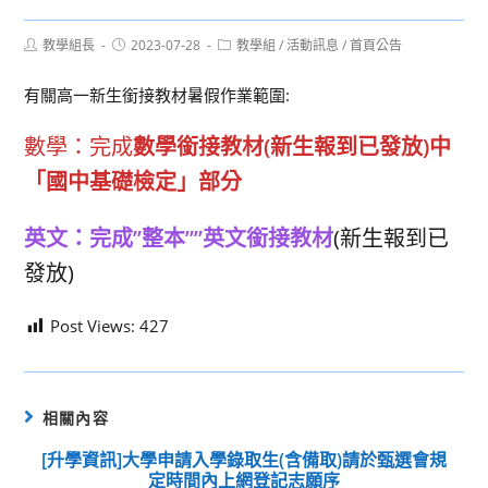
Post
Post
Post
教學組長
2023-07-28
教學組
/
活動訊息
/
首頁公告
author:
published:
category:
有關高一新生銜接教材暑假作業範圍:
數學：完成
數學銜接教材(新生報到已發放)中
「國中基礎檢定」部分
英文：完成”整本””英文銜接教材
(新生報到已
發放)
Post Views:
427
相關內容
[升學資訊]大學申請入學錄取生(含備取)請於甄選會規
定時間內上網登記志願序