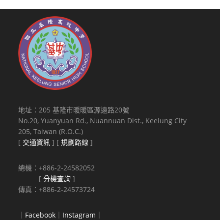
地址：205 基隆市暖暖區源遠路20號
No.20, Yuanyuan Rd., Nuannuan Dist., Keelung City
205, Taiwan (R.O.C.)
[
交通資訊
] [
規劃路線
]
總機：+886-2-24582052
[
分機查詢
]
傳真：+886-2-24573724
｜
Facebook
｜
Instagram
｜