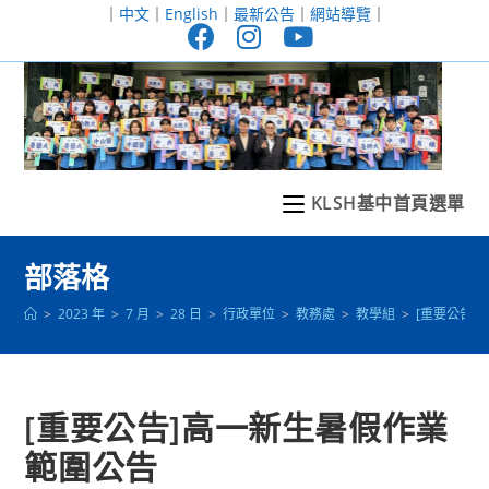
跳
｜
中文
｜
English
｜
最新公告
｜
網站導覽
｜
轉
至
主
要
內
容
KLSH基中首頁選單
部落格
>
2023 年
>
7 月
>
28 日
>
行政單位
>
教務處
>
教學組
>
[重要公告
[重要公告]高一新生暑假作業
範圍公告