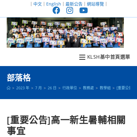
跳
｜
中文
｜
English
｜
最新公告
｜
網站導覽
｜
轉
至
主
要
內
容
KLSH基中首頁選單
部落格
>
2023 年
>
7 月
>
26 日
>
行政單位
>
教務處
>
教學組
>
[重要公告]
[重要公告]高一新生暑輔相關
事宜