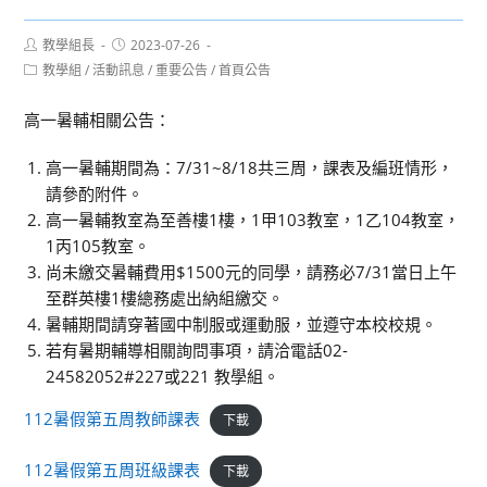
Post
Post
教學組長
2023-07-26
author:
published:
Post
教學組
/
活動訊息
/
重要公告
/
首頁公告
category:
高一暑輔相關公告：
高一暑輔期間為：7/31~8/18共三周，課表及編班情形，
請參酌附件。
高一暑輔教室為至善樓1樓，1甲103教室，1乙104教室，
1丙105教室。
尚未繳交暑輔費用$1500元的同學，請務必7/31當日上午
至群英樓1樓總務處出納組繳交。
暑輔期間請穿著國中制服或運動服，並遵守本校校規。
若有暑期輔導相關詢問事項，請洽電話02-
24582052#227或221 教學組。
112暑假第五周教師課表
下載
112暑假第五周班級課表
下載