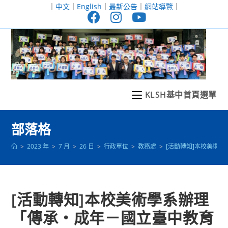
跳
｜
中文
｜
English
｜
最新公告
｜
網站導覽
｜
轉
至
主
要
內
容
KLSH基中首頁選單
部落格
>
2023 年
>
7 月
>
26 日
>
行政單位
>
教務處
>
[活動轉知]本校美術
[活動轉知]本校美術學系辦理
「傳承‧成年－國立臺中教育