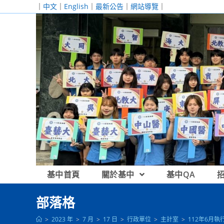
跳
｜
中文
｜
English
｜
最新公告
｜
網站導覽
｜
轉
至
主
要
內
容
基中首頁
關於基中
基中QA
部落格
>
2023 年
>
7 月
>
17 日
>
行政單位
>
主計室
>
112年6月執