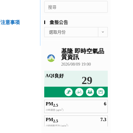
Search
for:
行注意事項
彙整公告
彙
選取月份
整
公
告