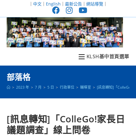
跳
｜
中文
｜
English
｜
最新公告
｜
網站導覽
｜
轉
至
主
要
內
容
KLSH基中首頁選單
部落格
>
2023 年
>
7 月
>
5 日
>
行政單位
>
輔導室
>
[訊息轉知]「ColleG
[訊息轉知]「ColleGo!家長日
議題調查」線上問卷