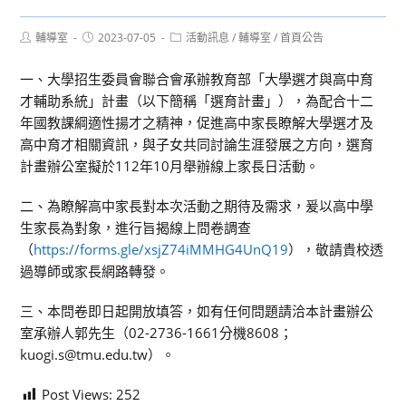
Post
Post
Post
輔導室
2023-07-05
活動訊息
/
輔導室
/
首頁公告
author:
published:
category:
一、大學招生委員會聯合會承辦教育部「大學選才與高中育
才輔助系統」計畫（以下簡稱「選育計畫」），為配合十二
年國教課綱適性揚才之精神，促進高中家長瞭解大學選才及
高中育才相關資訊，與子女共同討論生涯發展之方向，選育
計畫辦公室擬於112年10月舉辦線上家長日活動。
二、為瞭解高中家長對本次活動之期待及需求，爰以高中學
生家長為對象，進行旨揭線上問卷調查
（
https://forms.gle/xsjZ74iMMHG4UnQ19
），敬請貴校透
過導師或家長網路轉發。
三、本問卷即日起開放填答，如有任何問題請洽本計畫辦公
室承辦人郭先生（02-2736-1661分機8608；
kuogi.s@tmu.edu.tw）。
Post Views:
252