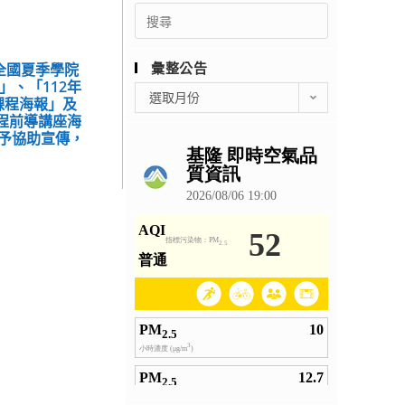
Search
for:
彙整公告
年全國夏季學院
」、「112年
彙
選取月份
課程海報」及
整
課程前導講座海
公
予協助宣傳，
告