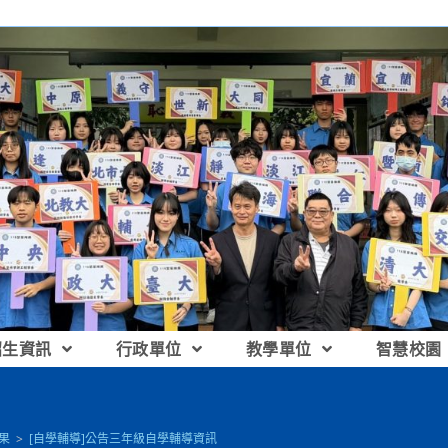
招生資訊
行政單位
教學單位
智慧校園
果
>
[自學輔導]公告三年級自學輔導資訊