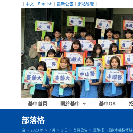
跳
｜
中文
｜
English
｜
最新公告
｜
網站導覽
｜
轉
至
主
要
內
容
基中首頁
關於基中
基中QA
部落格
>
2023 年
>
7 月
>
3 日
>
首頁公告
>
莊敬樓一樓飲水機檢修結