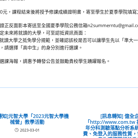
50元，課程結束後將授予修課成績證明書，寄至學生於夏季學院填寫
面影本寄送至全國夏季學院公務信箱n2summerntu@gmail.
定未來將就讀的大學，可至認抵資訊頁面：
d_list/start檢視將就讀大學之抵免學分規範，並確認該校是否可以讓學生先以「
，請選擇「高中生」的身分別進行選課。
選課海報，請惠予轉發公告並鼓勵貴校學生踴躍報名。
轉知]元智大學「2023元智大學機
[訊息轉知] 億全
械營」教學活動
「http://www.com.t
年分科測驗落點分析系
2023-03-01
費、免登入的服務性質，