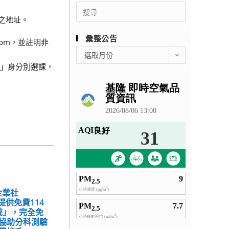
Search
for:
之地址。
彙整公告
com，並註明非
彙
選取月份
整
準大一」身分別選課，
公
告
企業社
w 提供免費114
統」，完全免
協助分科測驗