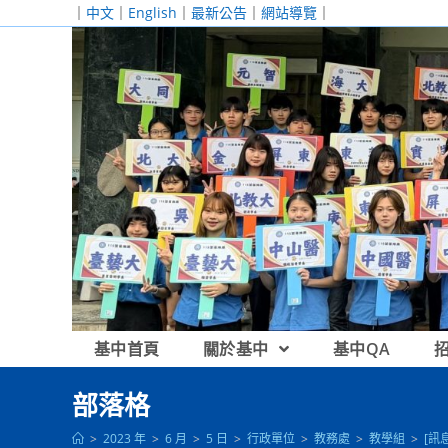
跳
｜
中文
｜
English
｜
最新公告
｜
網站導覽
｜
轉
至
主
要
內
容
基中首頁
關於基中
基中QA
部落格
>
2023 年
>
6 月
>
5 日
>
行政單位
>
教務處
>
教學組
>
[訊