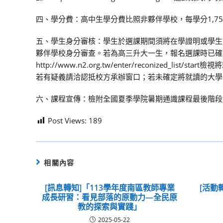
四、學分費：高中生學分費比照非夥伴學校，每學分1,7
五、學生身分審核：學生於選課期間須將在學證明或學生證正反
夥伴學校身分審查。若為高三升大一生，報名選課時已確
http://www.n2.org.tw/enter/reconize
若有疑義請洽認抵校方承辦窗口；若未確定將就讀的大學
六、課程宣傳：檢附全國夏季學院暑期通識課程最後階段
Post Views:
189
相關內容
[訊息轉知]「113學年度南區教師專業
[活動
成長研習：看見部落的原動力—全民原
教的探索與實踐」
2025-05-22