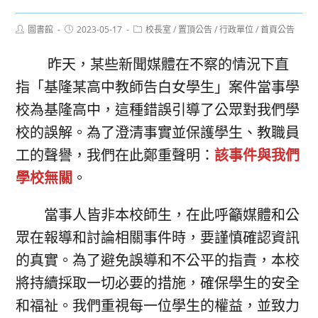
Post
Post
Post
圖書館
2023-05-17
校長室
/
置頂公告
/
行政單位
/
首頁公告
author:
published:
category:
昨天，某些新聞媒體在不察的情況下直
指「基隆某高中教師告白女學生」案件當事學
校為基隆高中，這種錯誤引導了公眾對我們學
校的誤解。為了澄清事實並保護學生、教職員
工的聲譽，我們在此鄭重聲明：
該事件與我們
學校無關
。
當事人皆非本校師生，在此呼籲媒體和公
眾在報導和討論相關事件時，要謹慎確認資訊
的真實。為了避免誤導和不公平的指責，本校
將持續採取一切必要的措施，確保學生的安全
和福祉。我們重視每一位學生的權益，並致力