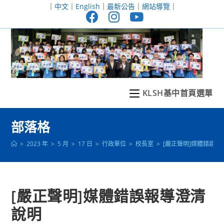
跳
｜
中文
｜
English
｜
最新公告
｜
網站導覽
｜
轉
至
主
要
內
容
KLSH基中首頁選單
部落格
>
2023 年
>
5 月
>
17 日
>
行政單位
>
校長室
>
[嚴正聲明]媒體錯誤報
[嚴正聲明]媒體錯誤報導澄清
說明