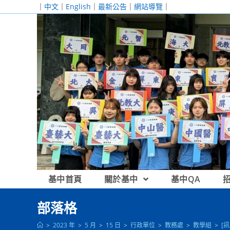
跳
｜
中文
｜
English
｜
最新公告
｜
網站導覽
｜
轉
至
主
要
內
容
基中首頁
關於基中
基中QA
部落格
>
2023 年
>
5 月
>
15 日
>
行政單位
>
教務處
>
教學組
>
[