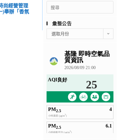
Search
院時尚經營管理
for:
(一)舉辦「香氛
」
彙整公告
彙
選取月份
整
公
告