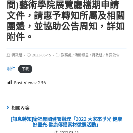
間)藝術學院展覽廳檔期申請
文件，請惠予轉知所屬及相關
團體，並協助公告周知，詳如
附件。
Post
Post
Post
特教組
2023-05-15
教務處
/
活動訊息
/
特教組
/
首頁公告
author:
published:
category:
附件
下載
Post Views:
236
相關內容
[訊息轉知]衛福部國健署辦理「2022 大家來爭光 健康
好靈光-健康傳播素材徵選活動」
2022-08-25