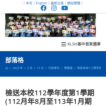
跳
｜
中文
｜
English
｜
最新公告
｜
網站導覽
｜
轉
至
主
要
內
容
KLSH基中首頁選單
部落格
>
2023 年
>
5 月
>
15 日
>
行政單位
>
教務處
>
檢送本校112學年度第
檢送本校112學年度第1學期
(112月年8月至113年1月期