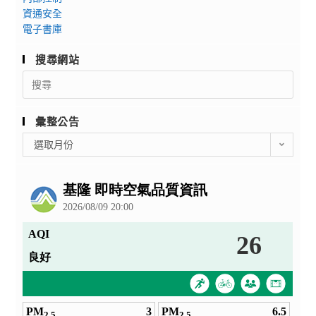
資通安全
電子書庫
搜尋網站
Search
for:
彙整公告
彙
選取月份
整
公
告