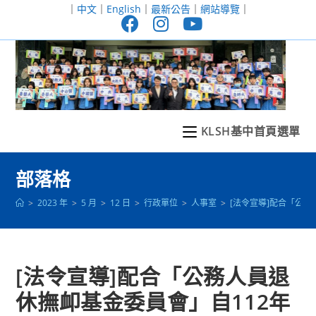
跳
｜
中文
｜
English
｜
最新公告
｜
網站導覽
｜
轉
至
主
要
內
容
KLSH基中首頁選單
部落格
>
2023 年
>
5 月
>
12 日
>
行政單位
>
人事室
>
[法令宣導]配合「公
[法令宣導]配合「公務人員退
休撫卹基金委員會」自112年