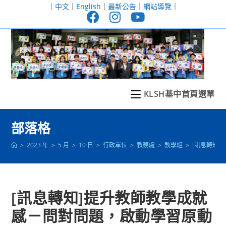
跳
｜
中文
｜
English
｜
最新公告
｜
網站導覽
｜
轉
至
主
要
內
容
KLSH基中首頁選單
部落格
>
2023 年
>
5 月
>
10 日
>
行政單位
>
教務處
>
教學組
>
[訊息轉知
[訊息轉知]提升教師教學成就
感－問對問題，啟動學習原動