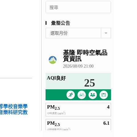
Search
for:
彙整公告
彙
選取月份
整
公
告
中等學校音樂學
度音樂科研究教
」