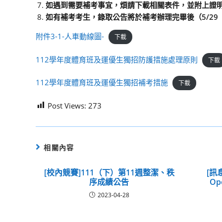
如遇到需要補考事宜，煩請下載相關表件，並附上證明
如有補考考生，錄取公告將於補考辦理完畢後（5/29
附件3-1-人車動線圖-
下載
112學年度體育班及運優生獨招防護措施處理原則
下載
112學年度體育班及運優生獨招補考措施
下載
Post Views:
273
相關內容
[校內競賽]111（下）第11週整潔、秩
[訊
序成績公告
Op
2023-04-28