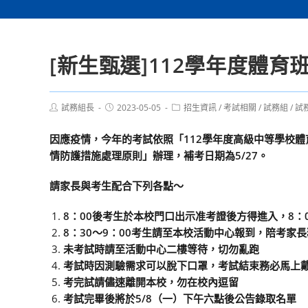
[新生甄選]112學年度體
Post
Post
Post
試務組長
2023-05-05
招生資訊
/
考試相關
/
試務組
/
試
author:
published:
category:
因應疫情，今年的考試依照「112學年度高級中等學校
情防護措施處理原則」辦理，補考日期為5/27。
請家長與考生配合下列各點～
8：00後考生於本校門口出示准考證後方得進入，8：
8：30～9：00考生請至本校活動中心報到，陪考家
未考試時請至活動中心二樓等待，切勿亂跑
考試時因測驗需求可以脫下口罩，考試結束務必馬上
考完試請儘速離開本校，勿在校內逗留
考試完畢後將於5/8（一）
下午六點後
公告錄取名單