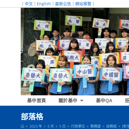
跳
｜
中文
｜
English
｜
最新公告
｜
網站導覽
｜
轉
至
主
要
內
容
基中首頁
關於基中
基中QA
部落格
>
2023 年
>
5 月
>
5 日
>
行政單位
>
教務處
>
試務組
>
[新