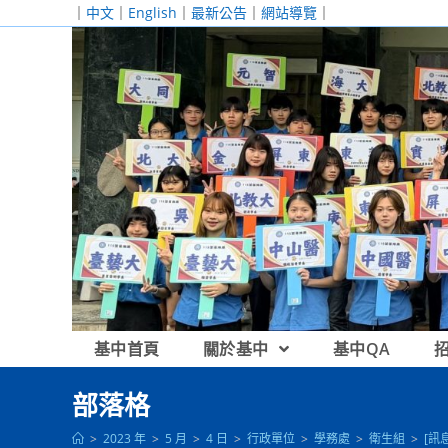
跳
｜
中文
｜
English
｜
最新公告
｜
網站導覽
｜
轉
至
主
要
內
容
基中首頁
關於基中
基中QA
部落格
>
2023 年
>
5 月
>
4 日
>
行政單位
>
學務處
>
衛生組
>
[訊