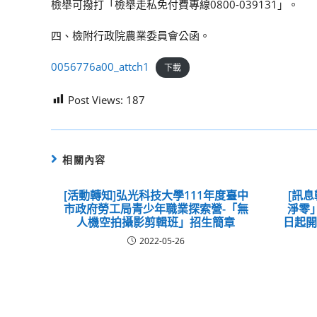
檢舉可撥打「檢舉走私免付費專線0800-039131」。
四、檢附行政院農業委員會公函。
0056776a00_attch1
下載
Post Views:
187
相關內容
[活動轉知]弘光科技大學111年度臺中
[訊
市政府勞工局青少年職業探索營-「無
淨零」
人機空拍攝影剪輯班」招生簡章
日起
2022-05-26