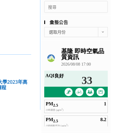
Search
for:
彙整公告
彙
選取月份
整
公
告
學2023年高
課程