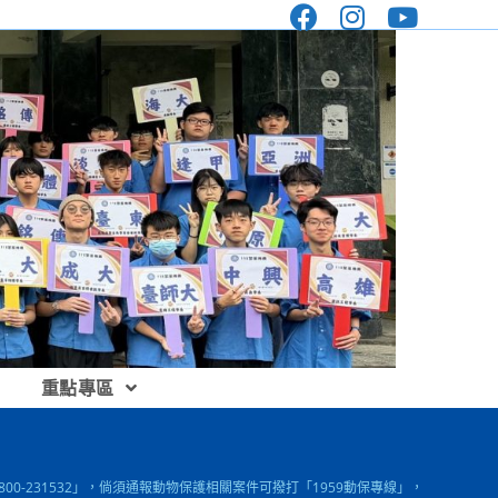
重點專區
00-231532」，倘須通報動物保護相關案件可撥打「1959動保專線」，請協助周