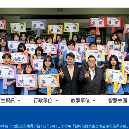
招生資訊
行政單位
教學單位
智慧校園
息轉知]行政院農業委員會自112年5月1日起停用「動物保護及畜禽產品走私檢舉專線08