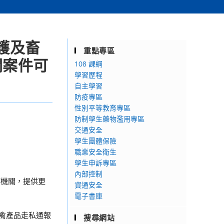
護及畜
重點專區
關案件可
108 課綱
學習歷程
自主學習
防疫專區
性別平等教育專區
防制學生藥物濫用專區
交通安全
學生團體保險
職業安全衛生
學生申訴專區
內部控制
管機關，提供更
資通安全
電子書庫
畜禽產品走私通報
搜尋網站