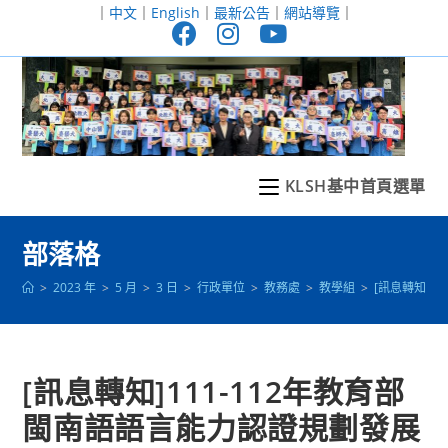
跳
｜
中文
｜
English
｜
最新公告
｜
網站導覽
｜
轉
至
主
要
內
容
KLSH基中首頁選單
部落格
>
2023 年
>
5 月
>
3 日
>
行政單位
>
教務處
>
教學組
>
[訊息轉知]1
[訊息轉知]111-112年教育部
閩南語語言能力認證規劃發展