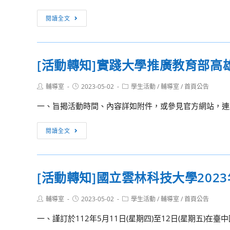
12
日
生
年
[活
閱讀全文
起
簡
度
動
至
章
智
轉
112
慧
知]
年
[活動轉知]實踐大學推廣教育部高
電
臺
6
子
北
月
Post
Post
Post
輔導室
2023-05-02
學生活動
/
輔導室
/
首頁公告
人
市
author:
published:
category:
9
才
立
一、旨揭活動時間、內容詳如附件，或參見官方網站，連結如下：http
日
應
大
受
用
學
[活
閱讀全文
理
發
PQ
動
報
展
學
轉
名，
推
習
知]
鼓
[活動轉知]國立雲林科技大學20
動
動
實
勵
計
機
踐
踴
畫-
Post
Post
Post
輔導室
2023-05-02
學生活動
/
輔導室
/
首頁公告
營
大
躍
author:
published:
category:
中
學
一、謹訂於112年5月11日(星期四)至12日(星期五)在臺
報
華
推