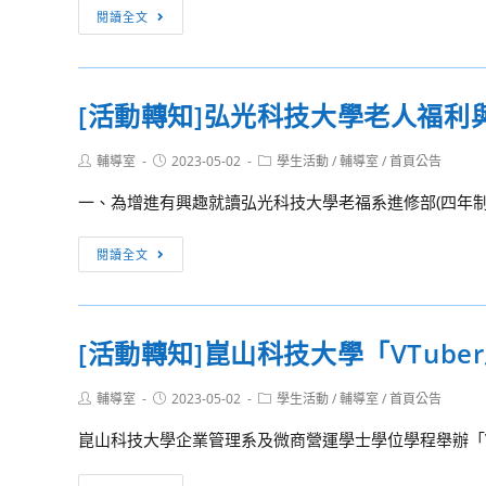
校
學
[活
閱讀全文
學
院
應
動
程
學
用
轉
生
英
知]
[活動轉知]弘光科技大學老人福利
實
語
淡
務
系
江
專
Post
Post
Post
輔導室
2023-05-02
學生活動
/
輔導室
/
首頁公告
辦
大
author:
published:
category:
題
理
學
一、為增進有興趣就讀弘光科技大學老福系進修部(四年制
製
「大
土
作
學
木
[活
閱讀全文
競
生
科
動
賽
活
技
轉
暨
一
展
知]
成
[活動轉知]崑山科技大學「VTub
日
弘
果
營」
光
展
Post
Post
Post
輔導室
2023-05-02
學生活動
/
輔導室
/
首頁公告
科
author:
published:
category:
技
崑山科技大學企業管理系及微商營運學士學位學程舉辦「VTu
大
學