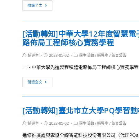
112
[活
閱讀全文
年
動
度
轉
客
知]
[活動轉知]中華大學12年度智慧
語
中
能
路佈局工程師核心實務學程
山
力
醫
基
Post
Post
Post
輔導室
2023-05-02
學
學生活動
/
輔導室
/
首頁公告
author:
published:
category:
礎
大
一、中華大學先進製程積體電路佈局工程師核心實務學程4
級
學
暨
112
[活
閱讀全文
初
年
動
級
本
轉
全
校
知]
國
暑
[活動轉知]臺北市立大學PQ學習
中
認
假
華
證，
營
Post
Post
Post
輔導室
2023-05-02
學生活動
/
輔導室
/
首頁公告
大
author:
published:
category:
自
隊
學
進修推廣處與雲協全線智能科技股份有限公司（代理PQaire,
即
招