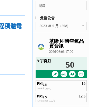
Search
for:
彙整公告
彙
製程積體電
2023 年 5 月 (258)
整
公
告