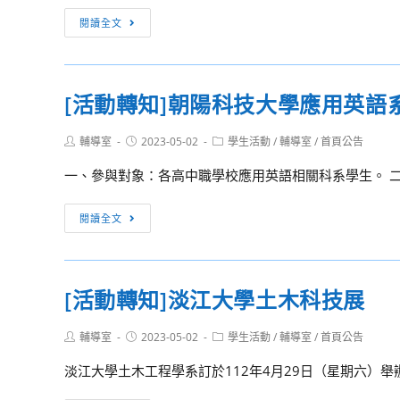
名，
大
廣
[活
請
閱讀全文
學
教
動
查
先
育
轉
照。
進
部
知]
製
[活動轉知]朝陽科技大學應用英語
高
國
程
雄
立
積
Post
Post
Post
輔導室
2023-05-02
學生活動
/
輔導室
/
首頁公告
中
雲
author:
published:
category:
體
心
林
一、參與對象：各高中職學校應用英語相關科系學生。 二、活
電
開
科
路
設
技
[活
閱讀全文
佈
暑
大
動
局
假
學
轉
工
營
2023
知]
程
[活動轉知]淡江大學土木科技展
隊
年
朝
師
活
全
陽
核
動
Post
Post
Post
輔導室
2023-05-02
學生活動
/
輔導室
/
首頁公告
國
科
author:
published:
category:
心
訊
技
技
淡江大學土木工程學系訂於112年4月29日（星期六）舉
實
息
專
大
務