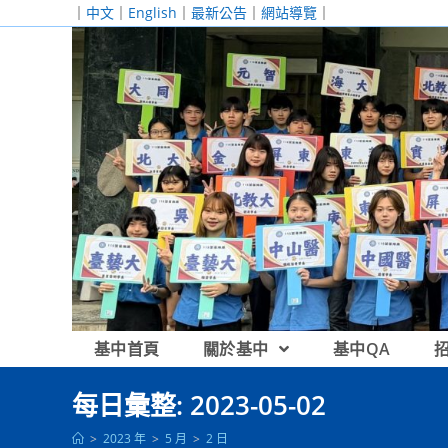
跳
｜
中文
｜
English
｜
最新公告
｜
網站導覽
｜
轉
至
主
要
內
容
基中首頁
關於基中
基中QA
每日彙整: 2023-05-02
>
2023 年
>
5 月
>
2 日