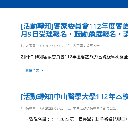
[活動轉知]客家委員會112年度客
月9日受理報名，鼓勵踴躍報名，
Post
Post
Post
人事室
2023-05-02
人事室
/
首頁公告
author:
published:
category:
如附件 轉知客家委員會112年度客語能力基礎級暨初級全國
[活
閱讀全文
動
轉
知]
[活動轉知]中山醫學大學112年
客
家
Post
Post
Post
輔導室
2023-05-02
學生活動
/
輔導室
/
首頁公告
委
author:
published:
category:
員
一、營隊名稱： (一) 2023第一屆醫學外科手術繩結與口腔牙
會