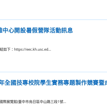
雄中心開設暑假營隊活動訊息
s://eec.kh.usc.ed...
23年全國技專校院學生實務專題製作競賽暨
中國際展覽館(臺中市烏日區中山路三段1號...