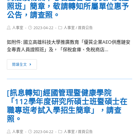
藝
遴
照班」簡章，敬請轉知所屬單位惠予
一
術
選
起》」
公告，請查照。
大
簡
線
學
章」，
上
Post
Post
Post
人事室
2023-04-22
人事室
/
首頁公告
本
請
author:
published:
category:
直
校
查
播
如附件: 國立高雄科技大學推廣教育「優質企業AEO供應鏈安
辦
照。
導
全專責人員證照班」及，「保稅倉庫、免稅商店...
理
讀
111
[訊
會
閱讀全文
學
息
活
年
轉
動，
第
知]
敬
2
[訊息轉知]經國管理暨健康學院
國
請
學
「112學年度研究所碩士班暨碩士在
立
教
期
高
職專班考試入學招生簡章」，請查
職
「文
雄
員
照。
資
科
工、
知
技
同
Post
Post
Post
人事室
2023-04-22
人事室
/
首頁公告
能
author:
published:
category:
大
仁