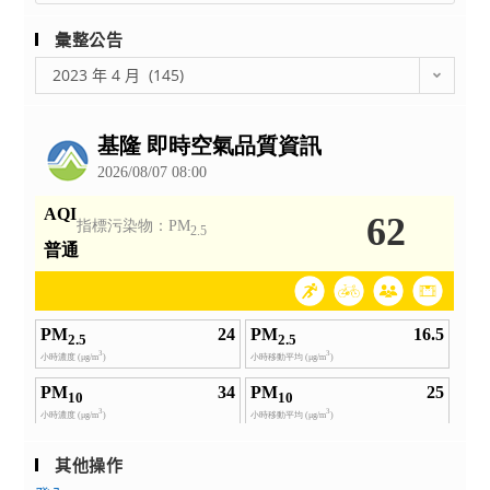
出
招
主
缺
生
管
彙整公告
學
簡
理
彙
2023 年 4 月 (145)
校
章」，
專
整
新
請
公
責
任
告
查
人
校
照。
員
長
證
遴
照
選
班」
作
簡
業
章，
簡
敬
章」
請
1
轉
份，
知
請
所
查
屬
其他操作
照
單