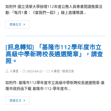
辦
如附件 國立清華大學辦理112年度公務人員專書閱讀推廣活
理
動-「每月1書：《當我們一起》」線上直播導讀...
111
年
[訊
閱讀全文
度
息
「威
轉
力
知]
[訊息轉知] 「基隆市112學年度市立
導
國
演
高級中學新聘校長遴選簡章」，請查
立
CCA
清
照。
核
華
心
大
Post
Post
Post
人事室
2023-04-22
人事室
/
首頁公告
author:
published:
category:
能
學
力
如附件: 基隆市112學年度市立高級中學新聘校長遴選簡章-基
辦
認
隆市政府函下載 基隆市-112-學年度市...
理
證
112
[訊
班」
年
閱讀全文
息
招
度