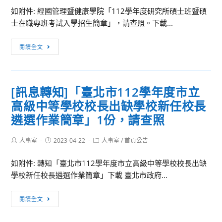
與
學
踴
如附件: 經國管理暨健康學院「112學年度研究所碩士班暨碩
技
推
躍
士在職專班考試入學招生簡章」，請查照。下載...
藝
廣
參
推
[訊
教
加，
閱讀全文
廣」
息
育
請
工
轉
「優
查
作
知]
質
照。
[訊息轉知]「臺北市112學年度市立
坊，
經
企
請
高級中等學校校長出缺學校新任校長
國
業
查
管
(AEO)
遴選作業簡章」1份，請查照
照
理
供
暨
應
Post
Post
Post
人事室
2023-04-22
人事室
/
首頁公告
author:
published:
category:
健
鏈
如附件: 轉知「臺北市112學年度市立高級中等學校校長出缺
康
安
學校新任校長遴選作業簡章」下載 臺北市政府...
學
全
院
專
[訊
「112
責
閱讀全文
息
學
人
轉