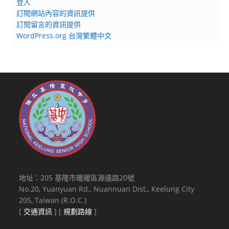
登入
位
訂閱網站內容的資訊提供
惠
訂閱留言的資訊提供
予
WordPress.org 台灣繁體中文
公
告，
請
查
照。
地址：205 基隆市暖暖區源遠路20號
No.20, Yuanyuan Rd., Nuannuan Dist., Keelung City
205, Taiwan (R.O.C.)
[
交通資訊
] [
規劃路線
]