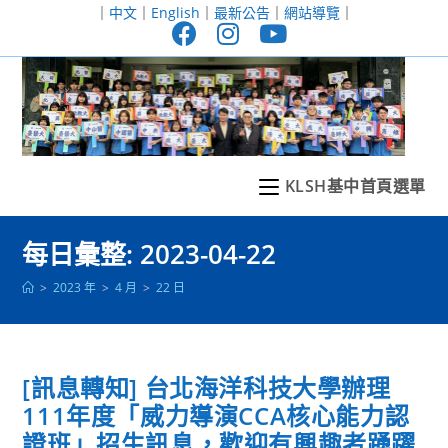
跳
｜
中文
｜
English
｜
最新公告
｜
網站導覽
｜
轉
至
主
要
內
容
KLSH基中首頁選單
每日彙整: 2023-04-22
>
2023 年
>
4 月
>
22 日
[訊息轉知] 台北海洋科技大學辦理
111年度「威力導演CCA核心能力認
證班」招生訊息，歡迎有興趣者踴躍