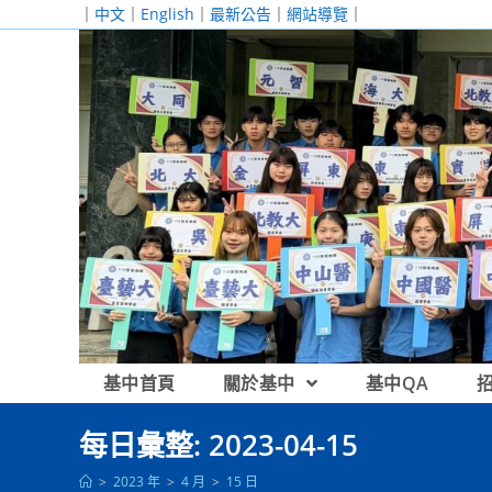
跳
｜
中文
｜
English
｜
最新公告
｜
網站導覽
｜
轉
至
主
要
內
容
基中首頁
關於基中
基中QA
每日彙整: 2023-04-15
>
2023 年
>
4 月
>
15 日