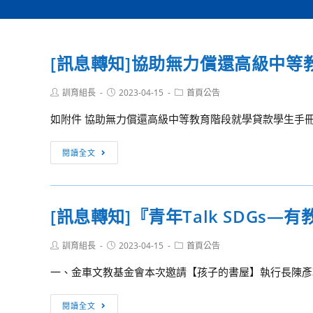
[訊息轉知]協助無力償還高級中等
Post
Post
Post
訓育組長
2023-04-15
首頁公告
author:
published:
category:
如附件 協助無力償還高級中等教育階段就學貸款學生手
[訊
閱讀全文
息
轉
知]
[訊息轉知]『青年Talk SDGs
協
助
Post
Post
Post
訓育組長
2023-04-15
首頁公告
無
author:
published:
category:
力
一、金車文教基金會本次邀請【孩子的書屋】執行長陳彥翰及
償
還
[訊
閱讀全文