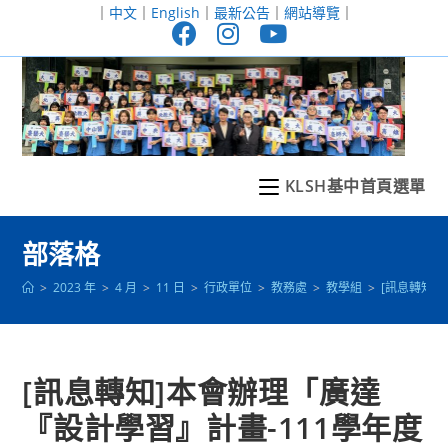
跳
｜
中文
｜
English
｜
最新公告
｜
網站導覽
｜
轉
至
主
要
內
容
KLSH基中首頁選單
部落格
>
2023 年
>
4 月
>
11 日
>
行政單位
>
教務處
>
教學組
>
[訊息轉知
[訊息轉知]本會辦理「廣達
『設計學習』計畫-111學年度