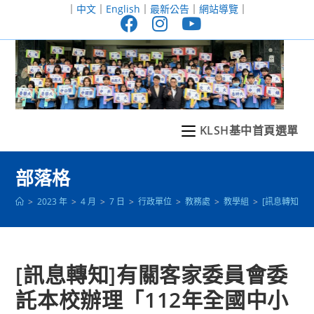
跳
｜
中文
｜
English
｜
最新公告
｜
網站導覽
｜
轉
至
主
要
內
容
KLSH基中首頁選單
部落格
>
2023 年
>
4 月
>
7 日
>
行政單位
>
教務處
>
教學組
>
[訊息轉知]
[訊息轉知]有關客家委員會委
託本校辦理「112年全國中小