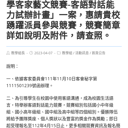
學客家藝文競賽-客語對話能
力試辦計畫」一案，惠請貴校
踴躍派員參與競賽，競賽簡章
詳如說明及附件，請查照。
Post
Post
Post
教學組長
2023-04-07
教學組
/
活動訊息
/
首頁公告
author:
published:
category:
說明：
一、依據客家委員會111年11月10日客會秘字第
1111501239號函辦理。
二、為引導學生在校園中使用客語溝通，成為校園生活語
言，特舉辦客語對話能力競賽，競賽組別包括國小中年級
組、國小高年級組、國中組及高中組等四個組別。優勝隊伍
將給予團隊獎座、個人獎狀以及豐富的獎金作為獎勵；即日
起受理報名至112年4月15日止，更多相關競賽資訊及報名簡