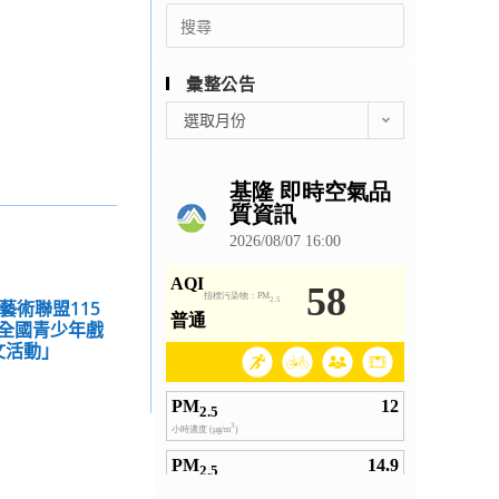
Search
for:
彙整公告
彙
選取月份
整
公
告
藝術聯盟115
全國青少年戲
文活動」