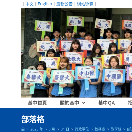
跳
｜
中文
｜
English
｜
最新公告
｜
網站導覽
｜
轉
至
主
要
內
容
基中首頁
關於基中
基中QA
部落格
>
2023 年
>
3 月
>
31 日
>
行政單位
>
教務處
>
教學組
>
[