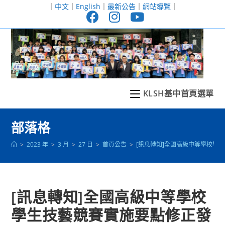
跳
｜
中文
｜
English
｜
最新公告
｜
網站導覽
｜
轉
至
主
要
內
容
KLSH基中首頁選單
部落格
>
2023 年
>
3 月
>
27 日
>
首頁公告
>
[訊息轉知]全國高級中等學校學
[訊息轉知]全國高級中等學校
學生技藝競賽實施要點修正發