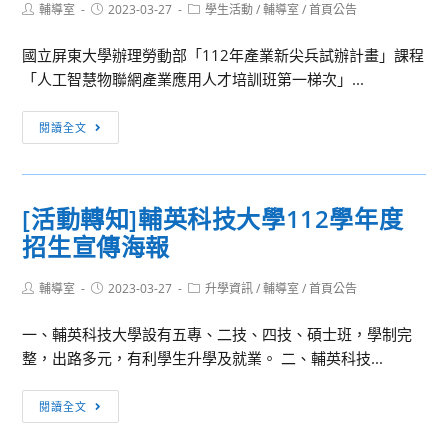
Post
Post
Post
輔導室
2023-03-27
學生活動
/
輔導室
/
首頁公告
author:
published:
category:
國立屏東大學辦理勞動部「112年產業新尖兵試辦計畫」課程
「人工智慧物聯網產業應用人才培訓班第一梯次」...
[活
閱讀全文
動
轉
知]
[活動轉知]輔英科技大學112學年度
國
招生宣傳海報
立
屏
Post
Post
Post
輔導室
2023-03-27
東
升學資訊
/
輔導室
/
首頁公告
author:
published:
category:
大
一、輔英科技大學設有五專、二技、四技、碩士班，學制完
學
整，出路多元，有利學生升學及就業。 二、輔英科技...
勞
動
[活
閱讀全文
部
動
「112