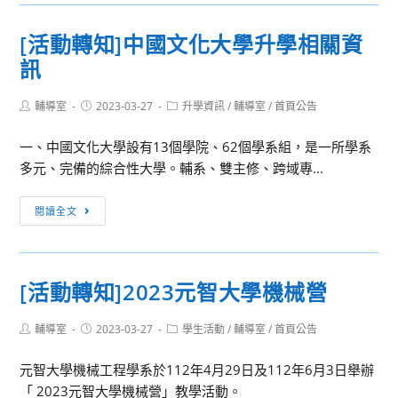
轉
年
知]
產
[活動轉知]中國文化大學升學相關資
輔
業
訊
英
新
科
尖
Post
Post
Post
輔導室
2023-03-27
技
升學資訊
/
輔導室
/
首頁公告
兵
author:
published:
category:
大
試
一、中國文化大學設有13個學院、62個學系組，是一所學系
學
辦
多元、完備的綜合性大學。輔系、雙主修、跨域專...
112
計
學
畫」
[活
閱讀全文
年
課
動
度
程
轉
招
知]
生
[活動轉知]2023元智大學機械營
中
宣
國
傳
Post
Post
Post
輔導室
2023-03-27
學生活動
/
輔導室
/
首頁公告
文
海
author:
published:
category:
化
報
元智大學機械工程學系於112年4月29日及112年6月3日舉辦
大
「 2023元智大學機械營」教學活動。