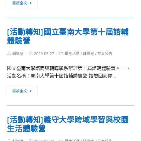
[活
閱讀全文
奈
動
米
轉
科
知]
學
[活動轉知]國立臺南大學第十屆諮輔
南
及
體驗營
華
工
大
程
Post
Post
Post
輔導室
2023-03-27
學
學生活動
/
輔導室
/
首頁公告
學
author:
published:
category:
民
士
國立臺南大學諮商與輔導學系辦理第十屆諮輔體驗營。 一、
族
學
活動名稱：臺南大學第十屆諮輔體驗營-諮想回到你...
音
位
樂
學
[活
閱讀全文
學
程
動
系
設
轉
112
立
知]
學
[活動轉知]義守大學跨域學習與校園
112
國
年
學
生活體驗營
立
度
年
臺
單
優