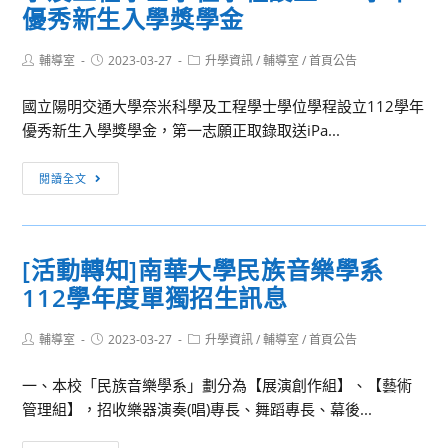
中
優秀新生入學獎學金
央
大
Post
Post
Post
輔導室
2023-03-27
升學資訊
/
輔導室
/
首頁公告
author:
published:
category:
學
國立陽明交通大學奈米科學及工程學士學位學程設立112學年
2023
優秀新生入學獎學金，第一志願正取錄取送iPa...
年
全
[活
國
閱讀全文
動
高
轉
中
知]
地
[活動轉知]南華大學民族音樂學系
國
球
112學年度單獨招生訊息
立
科
陽
學
Post
Post
Post
輔導室
2023-03-27
明
升學資訊
/
輔導室
/
首頁公告
研
author:
published:
category:
交
習
一、本校「民族音樂學系」劃分為【展演創作組】、【藝術
通
營
管理組】，招收樂器演奏(唱)專長、舞蹈專長、幕後...
大
學