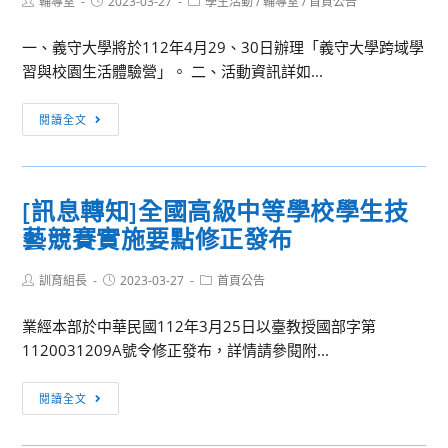
Post
Post
Post
輔導室
2023-03-27
南
學生活動
/
輔導室
/
首頁公告
獨
author:
published:
category:
秀
大
招
新
一、義守大學將於112年4月29、30日辦理「義守大學跨域學
學
生
生
習與校園生活體驗營」。 二、活動資訊詳如...
第
訊
入
十
息
[活
學
閱讀全文
屆
動
獎
諮
轉
學
輔
知]
金
體
[訊息轉知]全國高級中等學校學生技
義
驗
藝競賽實施要點修正發布
守
營
大
Post
Post
Post
訓育組長
學
2023-03-27
首頁公告
author:
published:
category:
跨
業經本部於中華民國112年3月25日以臺教授國部字第
域
1120031209A號令修正發布，詳情請參閱附...
學
習
[訊
閱讀全文
與
息
校
轉