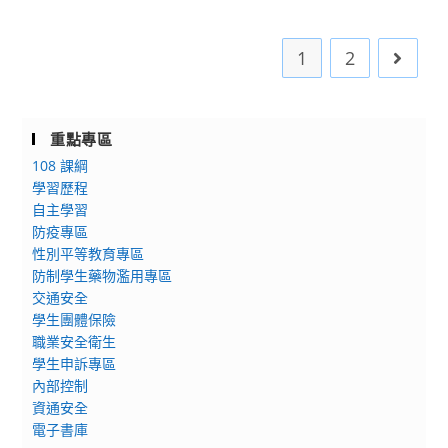
園
知]
生
全
活
1
2
Go to 
國
體
高
驗
級
營
中
重點專區
等
108 課綱
學
學習歷程
校
自主學習
防疫專區
學
性別平等教育專區
生
防制學生藥物濫用專區
技
交通安全
藝
學生團體保險
競
職業安全衛生
賽
學生申訴專區
實
內部控制
施
資通安全
要
電子書庫