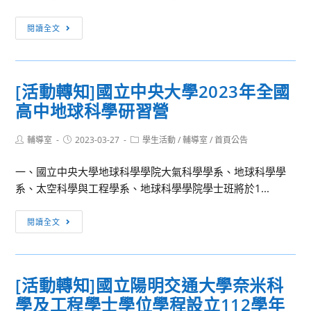
學
升
[活
閱讀全文
學
動
相
轉
關
知]2023
資
[活動轉知]國立中央大學2023年全國
元
訊
高中地球科學研習營
智
大
Post
Post
Post
輔導室
2023-03-27
學
學生活動
/
輔導室
/
首頁公告
author:
published:
category:
機
一、國立中央大學地球科學學院大氣科學學系、地球科學學
械
系、太空科學與工程學系、地球科學學院學士班將於1...
營
[活
閱讀全文
動
轉
知]
[活動轉知]國立陽明交通大學奈米科
國
學及工程學士學位學程設立112學年
立