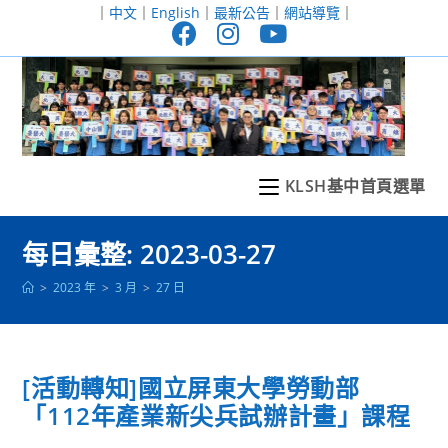
跳
｜
中文
｜
English
｜
最新公告
｜
網站導覽
｜
轉
至
主
要
內
容
KLSH基中首頁選單
每日彙整: 2023-03-27
>
2023 年
>
3 月
>
27 日
[活動轉知]國立屏東大學勞動部
「112年產業新尖兵試辦計畫」課程