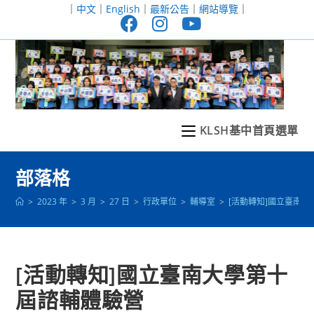
跳
｜
中文
｜
English
｜
最新公告
｜
網站導覽
｜
轉
至
主
要
內
容
KLSH基中首頁選單
部落格
>
2023 年
>
3 月
>
27 日
>
行政單位
>
輔導室
>
[活動轉知]國立臺南
[活動轉知]國立臺南大學第十
屆諮輔體驗營