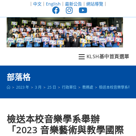
跳
｜
中文
｜
English
｜
最新公告
｜
網站導覽
｜
轉
至
主
要
內
容
KLSH基中首頁選單
部落格
>
2023 年
>
3 月
>
25 日
>
行政單位
>
教務處
>
檢送本校音樂學系舉辦
檢送本校音樂學系舉辦
「2023 音樂藝術與教學國際