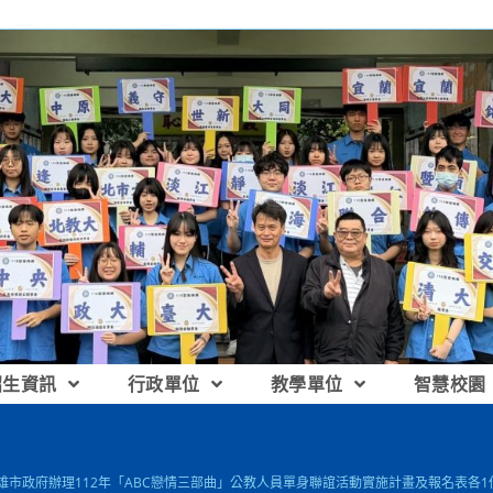
招生資訊
行政單位
教學單位
智慧校園
高雄市政府辦理112年「ABC戀情三部曲」公教人員單身聯誼活動實施計畫及報名表各1