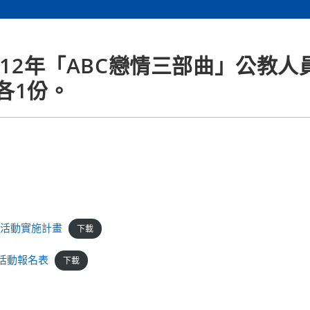
112年「ABC戀情三部曲」公教人
各1份。
誼活動實施計畫
下載
誼活動報名表
下載