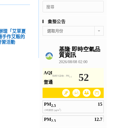
Search
for:
彙整公告
彙
學辦理「艾草夏
選取月份
整
場手作艾粄的
公
研習活動
告