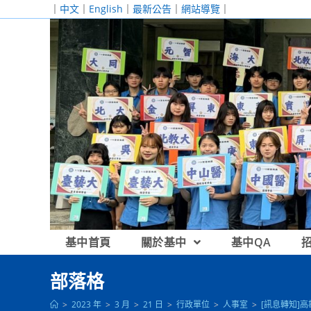
跳
｜
中文
｜
English
｜
最新公告
｜
網站導覽
｜
轉
至
主
要
內
容
基中首頁
關於基中
基中QA
部落格
>
2023 年
>
3 月
>
21 日
>
行政單位
>
人事室
>
[訊息轉知]