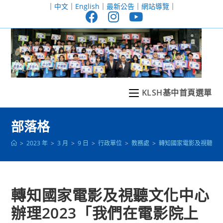
跳
｜
中文
｜
English
｜
最新公告
｜
網站導覽
｜
轉
至
主
要
內
容
KLSH基中首頁選單
部落格
>
2023 年
>
3 月
>
9 日
>
行政單位
>
教務處
>
轉知國家電影及視聽文化
轉知國家電影及視聽文化中心
辦理2023「我們在電影院上