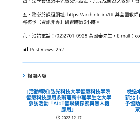
四、免學費但須事先繳交保證金。凡完成研習之教師，皆可
五、務必於課程網址: https://arch.ntc.im/
將核予【資訊非專】研習時數6小時。
六、洽詢電話：(02)2701-0928 黃國泰先生，E-mail：core@
Post Views:
252
相關內容
[活動轉知]弘光科技大學智慧科技學院
檢送
智慧科技應用系辦理高中職學生之大學
新北
參訪活動「AIoT智聯網探索與無人機
予協
應用」
2022-12-17