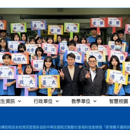
招生資訊
行政單位
教學單位
智慧校園
息轉知檢送本校資訊管理系協助中華民國程式驅動社會福利協會辦理『麥塊種子講師