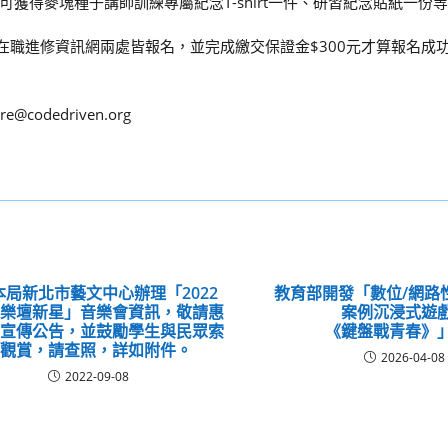
獲得麥塊種子講師訓練專屬紀念T-shirt一件、研習紀念貼紙一份
ttt 與全國教師在職進修資訊網兩處皆報名，並完成繳交保證金$300元才算報名
codedriven.org
本局新北市藝文中心辦理「2022
教育部開發「數位/網路
市樂壇新星」音樂會資訊，敬請惠
案例沉浸式遊
助宣傳公告，並鼓勵學生與民眾索
《鍵盤戰青春》
票觀賞，請查照，詳如附件。
2026-04-08
2022-09-08