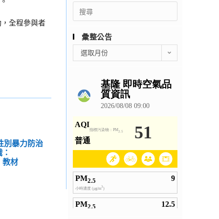
等。
Search
for:
成功，全程參與者
彙整公告
彙
選取月份
整
公
告
性別暴力防治
戲：
」教材