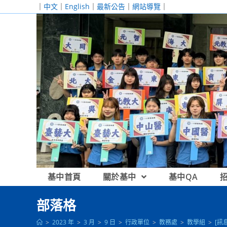
跳
｜
中文
｜
English
｜
最新公告
｜
網站導覽
｜
轉
至
主
要
內
容
基中首頁
關於基中
基中QA
部落格
>
2023 年
>
3 月
>
9 日
>
行政單位
>
教務處
>
教學組
>
[訊