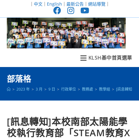
跳
｜
中文
｜
English
｜
最新公告
｜
網站導覽
｜
轉
至
主
要
內
容
KLSH基中首頁選單
部落格
>
2023 年
>
3 月
>
9 日
>
行政單位
>
教務處
>
教學組
>
[訊息轉知]
[訊息轉知]本校南部太陽能學
校執行教育部「STEAM教育X