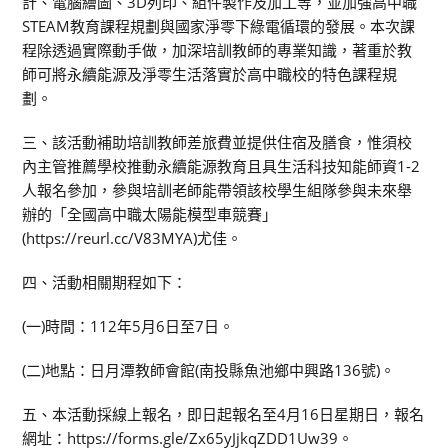
計、電腦繪圖、3D列印、組件製作及加工等，並加強高中職
STEAM教育課程規劃與國家淨零下綠電循環的發展。本次課
程除透過實際動手做，加深培訓教師的專業知識，著重於教
師可將永續能源及淨零生活落實於高中職校的特色課程規
劃。
三、該活動補助培訓教師差旅費並提供住宿及膳食，惟須校
內主管推薦學校推動永續能源教育且具生活科技知能師資1-2
人報名參加，參與培訓老師能帶領該校學生組隊參與未來舉
辦的「全國高中職太陽能模型車競賽」
(https://reurl.cc/V83MYA)尤佳。
四、活動相關期程如下：
(一)時間：112年5月6日至7日。
(二)地點：日月潭教師會館(南投縣魚池鄉中興路136號)。
五、本活動採線上報名，即日起報名至4月16日星期日，報名
網址：https://forms.gle/Zx65yJjkqZDD1Uw39。