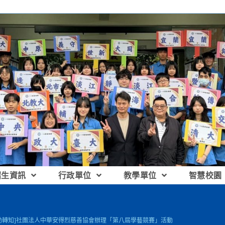
招生資訊
行政單位
教學單位
智慧校園
動轉知]社團法人中華安得烈慈善協會辦理「第八屆學藝競賽」活動