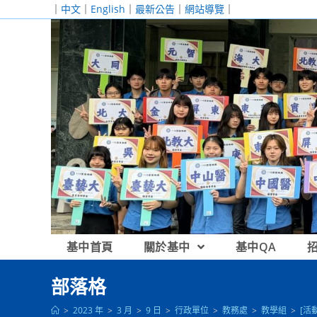
跳
｜
中文
｜
English
｜
最新公告
｜
網站導覽
｜
轉
至
主
要
內
容
基中首頁
關於基中
基中QA
部落格
>
2023 年
>
3 月
>
9 日
>
行政單位
>
教務處
>
教學組
>
[活