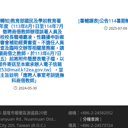
息轉知]教育部國民及學前教育署
[暑輔課表]公告114暑
學年度（113年8月1日至114年7月
2025-07-09
日）徵聘商借教師辦理該署人員及
學校校長職場霸凌、性騷擾申訴案
專審會補助經費審查、不適任人員
審查及臨時交辦等相關業務案，請
願商借之教師，於113年6月7日
期五）前將附件簡歷表電子檔，以
郵件寄送至本案承辦人電子信箱
253@mail.k12ea.gov.tw），並
件主旨註明「應聘人事室考訓退撫
科商借教師」
2024-05-30
5 基隆市暖暖區源遠路20號
總機：+886-2-24582052
uanyuan Rd., Nuannuan Dist.,
[
分機查詢
]
ity 205, Taiwan (R.O.C.)
傳真：+886-2-24573724