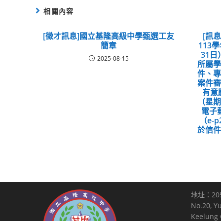
相關內容
[徵才訊息]國立基隆高級中學甄選工友
[訊
簡章
113
31
2025-08-15
所屬
件、
案件
有意
（星
電子
（e-p
於信
地址：20
No.20, Y
Keelung C