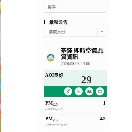
Search
for:
彙整公告
彙
選取月份
整
公
告