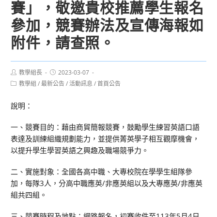
賽」，敬邀貴校推薦學生報名
參加，競賽辦法及宣傳海報如
附件，請查照。
Post
Post
教學組長
2023-03-07
author:
published:
Post
教學組
/
最新公告
/
活動訊息
/
首頁公告
category:
說明：
一、競賽目的：藉由商貿簡報競賽，鼓勵學生練習英語口語
表達及訓練組織規劃能力，並提供菁英學子相互觀摩機會，
以提升學生學習英語之興趣及職場競爭力。
二、實施對象：全國各高中職、大專校院在學學生組隊參
加，每隊3人，分高中職應英/非應英組以及大專應英/非應英
組共四組。
三、競賽時程及地點：網路報名，初賽收件至113年5月4日