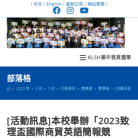
跳
｜
中文
｜
English
｜
最新公告
｜
網站導覽
｜
轉
至
主
要
內
容
KLSH基中首頁選單
部落格
>
2023 年
>
3 月
>
7 日
>
行政單位
>
教務處
>
教學組
>
[活動訊息]
[活動訊息]本校舉辦「2023致
理盃國際商貿英語簡報競