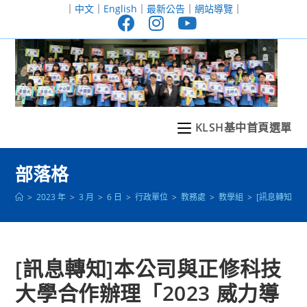
跳
｜
中文
｜
English
｜
最新公告
｜
網站導覽
｜
轉
至
主
要
內
容
KLSH基中首頁選單
部落格
>
2023 年
>
3 月
>
6 日
>
行政單位
>
教務處
>
教學組
>
[訊息轉知]
[訊息轉知]本公司與正修科技
大學合作辦理「2023 威力導