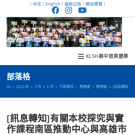
跳
｜
中文
｜
English
｜
最新公告
｜
網站導覽
｜
轉
至
主
要
內
容
KLSH基中首頁選單
部落格
>
2023 年
>
3 月
>
6 日
>
行政單位
>
教務處
>
教學組
>
[訊息轉知]
[訊息轉知]有關本校探究與實
作課程南區推動中心與高雄市