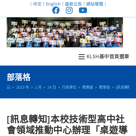
跳
｜
中文
｜
English
｜
最新公告
｜
網站導覽
｜
轉
至
主
要
內
容
KLSH基中首頁選單
部落格
>
2023 年
>
2 月
>
24 日
>
行政單位
>
教務處
>
教學組
>
[訊息轉知
[訊息轉知]本校技術型高中社
會領域推動中心辦理「桌遊導