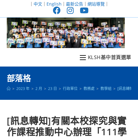
跳
｜
中文
｜
English
｜
最新公告
｜
網站導覽
｜
轉
至
主
要
內
容
KLSH基中首頁選單
部落格
>
2023 年
>
2 月
>
23 日
>
行政單位
>
教務處
>
教學組
>
[訊息轉知
[訊息轉知]有關本校探究與實
作課程推動中心辦理「111學