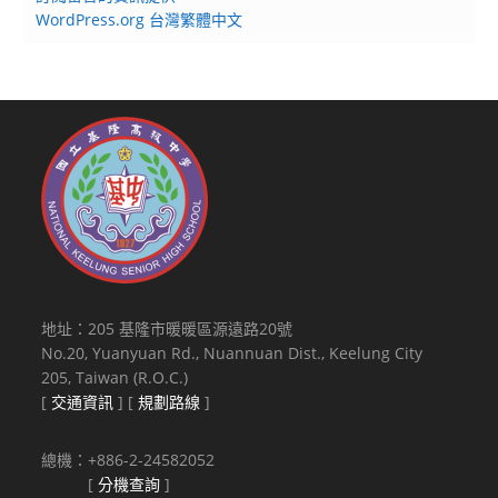
WordPress.org 台灣繁體中文
地址：205 基隆市暖暖區源遠路20號
No.20, Yuanyuan Rd., Nuannuan Dist., Keelung City
205, Taiwan (R.O.C.)
[
交通資訊
] [
規劃路線
]
總機：+886-2-24582052
[
分機查詢
]