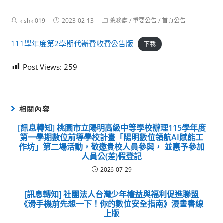
Post
Post
Post
klshkl019
2023-02-13
總務處
/
重要公告
/
首頁公告
author:
published:
category:
111學年度第2學期代辦費收費公告版
下載
Post Views:
259
相關內容
[訊息轉知] 桃園市立陽明高級中等學校辦理115學年度
第一學期數位前導學校計畫「陽明數位領航AI賦能工
作坊」第二場活動，敬邀貴校人員參與， 並惠予參加
人員公(差)假登記
2026-07-29
[訊息轉知] 社團法人台灣少年權益與福利促進聯盟
《滑手機前先想一下！你的數位安全指南》漫畫書線
上版