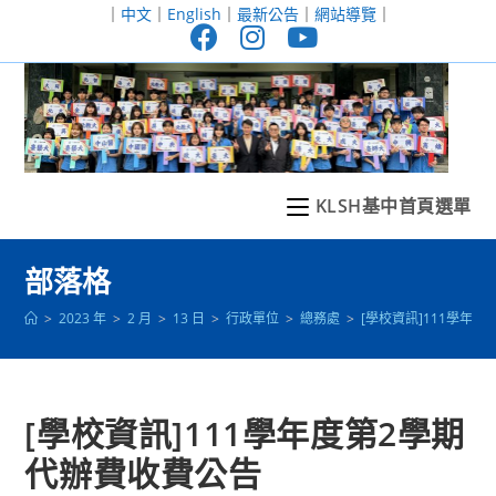
跳
｜
中文
｜
English
｜
最新公告
｜
網站導覽
｜
轉
至
主
要
內
容
KLSH基中首頁選單
部落格
>
2023 年
>
2 月
>
13 日
>
行政單位
>
總務處
>
[學校資訊]111學年
[學校資訊]111學年度第2學期
代辦費收費公告