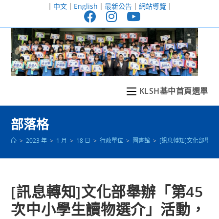
跳
｜
中文
｜
English
｜
最新公告
｜
網站導覽
｜
轉
至
主
要
內
容
KLSH基中首頁選單
部落格
>
2023 年
>
1 月
>
18 日
>
行政單位
>
圖書館
>
[訊息轉知]文化部舉辦
[訊息轉知]文化部舉辦「第45
次中小學生讀物選介」活動，