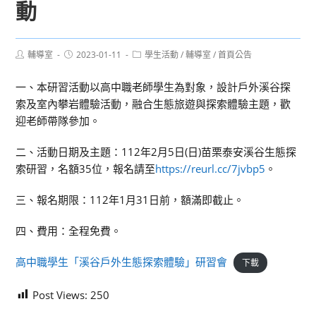
動
Post
Post
Post
輔導室
2023-01-11
學生活動
/
輔導室
/
首頁公告
author:
published:
category:
一、本研習活動以高中職老師學生為對象，設計戶外溪谷探
索及室內攀岩體驗活動，融合生態旅遊與探索體驗主題，歡
迎老師帶隊參加。
二、活動日期及主題：112年2月5日(日)苗栗泰安溪谷生態探
索研習，名額35位，報名請至
https://reurl.cc/7jvbp5
。
三、報名期限：112年1月31日前，額滿即截止。
四、費用：全程免費。
高中職學生「溪谷戶外生態探索體驗」研習會
下載
Post Views:
250