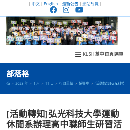
跳
｜
中文
｜
English
｜
最新公告
｜
網站導覽
｜
轉
至
主
要
內
容
KLSH基中首頁選單
部落格
>
2023 年
>
1 月
>
11 日
>
行政單位
>
輔導室
>
[活動轉知]弘光科技
[活動轉知]弘光科技大學運動
休閒系辦理高中職師生研習活