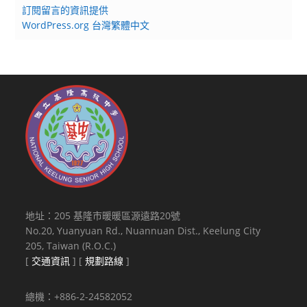
訂閱留言的資訊提供
WordPress.org 台灣繁體中文
地址：205 基隆市暖暖區源遠路20號
No.20, Yuanyuan Rd., Nuannuan Dist., Keelung City
205, Taiwan (R.O.C.)
[
交通資訊
] [
規劃路線
]
總機：+886-2-24582052