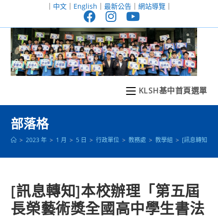
跳
｜
中文
｜
English
｜
最新公告
｜
網站導覽
｜
轉
至
主
要
內
容
KLSH基中首頁選單
部落格
>
2023 年
>
1 月
>
5 日
>
行政單位
>
教務處
>
教學組
>
[訊息轉知]
[訊息轉知]本校辦理「第五屆
長榮藝術獎全國高中學生書法