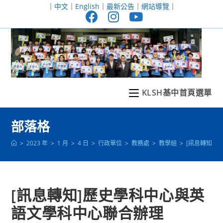
跳
｜
中文
｜
English
｜
最新公告
｜
網站導覽
｜
轉
至
主
要
內
容
KLSH基中首頁選單
部落格
>
2023 年
>
1 月
>
4 日
>
行政單位
>
教務處
>
教學組
>
[訊息轉知]
[訊息轉知]歷史學科中心與英
語文學科中心聯合辦理