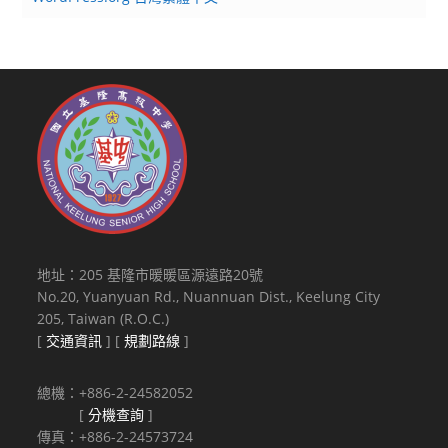
地址：205 基隆市暖暖區源遠路20號
No.20, Yuanyuan Rd., Nuannuan Dist., Keelung City
205, Taiwan (R.O.C.)
[
交通資訊
] [
規劃路線
]
總機：+886-2-24582052
[
分機查詢
]
傳真：+886-2-24573724