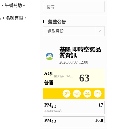
Search
資、午餐補助。
for:
報名，名額有限，
彙整公告
彙
選取月份
整
公
告