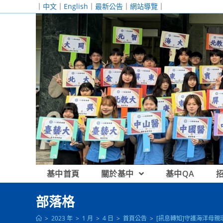
跳
｜
中文
｜
English
｜
最新公告
｜
網站導覽
｜
轉
至
主
要
內
容
基中首頁
關於基中
基中QA
部落格
>
2023 年
>
1 月
>
4 日
>
首頁公告
>
[訊息轉知]守護海洋母