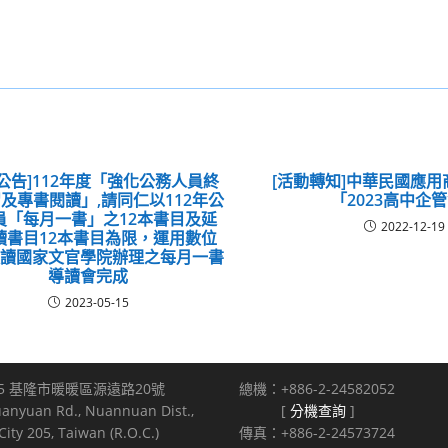
公告]112年度「強化公務人員終
[活動轉知]中華民國應
及專書閱讀」,請同仁以112年公
「2023高中企
員「每月一書」之12本書目及延
2022-12-19
讀書目12本書目為限，運用數位
選讀國家文官學院辦理之每月一書
導讀會完成
2023-05-15
5 基隆市暖暖區源遠路20號
總機：+886-2-24582052
uanyuan Rd., Nuannuan Dist.,
[
分機查詢
]
ity 205, Taiwan (R.O.C.)
傳真：+886-2-24573724