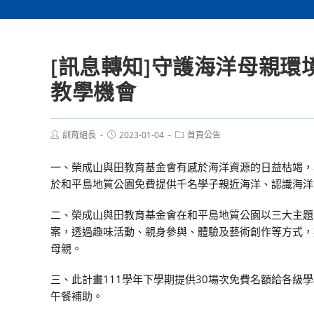
[訊息轉知]守護海洋母親
教學機會
Post
Post
Post
訓育組長
2023-01-04
首頁公告
author:
published:
category:
一、榮成山與田教育基金會有感於海洋資源的日益枯竭，
於和平島地質公園免費提供千名學子親近海洋、認識海洋
二、榮成山與田教育基金會在和平島地質公園以三大主題
案，透過趣味活動、親身參與、體驗及藝術創作等方式，
母親。
三、此計畫111學年下學期提供30場次免費名額給各級
午餐補助。