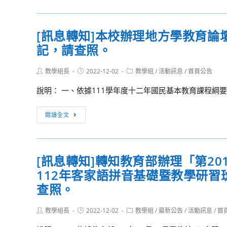
短
公
片
告]
[訊息轉知]本校辦理地方學教育
大
本
賽
記，請查照。
校
辦
Post
Post
Post
教學組長
理
2022-12-02
教學組
/
活動訊息
/
首頁公告
author:
published:
category:
「111
說明： 一、依據111學年度十二年國民基本教育課程綱要
學
年
[訊
閱讀全文
度
息
英
轉
語
知]
檢
[訊息轉知]轉知教育部辦理「第201
本
定
112年客家語拼音基礎暨教學研習
校
獎
辦
查照。
助
理
金
地
Post
Post
Post
教學組長
2022-12-02
教學組
/
最新公告
/
活動訊息
/
首
實
author:
published:
category:
方