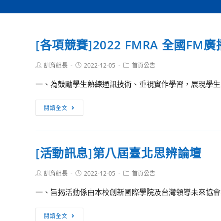
[各項競賽]2022 FMRA 全國
Post
Post
Post
訓育組長
2022-12-05
首頁公告
author:
published:
category:
一、為鼓勵學生熟練通訊技術、重視實作學習，展現學生學
[各
閱讀全文
項
競
賽]2022
[活動訊息]第八屆臺北思辨論壇
FMRA
全
Post
Post
Post
訓育組長
2022-12-05
首頁公告
國
author:
published:
category:
FM
一、旨揭活動係由本校創新國際學院及台灣領導未來協會共
廣
播
[活
閱讀全文