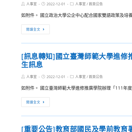
南
Post
Post
Post
人事室
2022-12-01
史
人事室
/
首頁公告
公
author:
published:
category:
語
學
（差）
如附件。 國立政治大學公企中心配合國家雙語政策及培
拼
科
假
音
中
登
[訊
閱讀全文
研
心
記，
息
習
辦
請
轉
班
理
查
知]
(一)」
111
[訊息轉知]國立臺灣師範大學進修
照。
國
及
學
生訊息
立
「第
年
政
2018
度
Post
Post
Post
人事室
2022-12-01
治
人事室
/
首頁公告
期
author:
published:
category:
專
大
112
如附件。 國立臺灣師範大學進修推廣學院辦理「111年
題
學
年
演
公
[訊
客
閱讀全文
講
企
息
家
—
中
轉
語
日
心
知]
拼
治
配
[重要公告]教育部國民及學前教育署
國
音
時