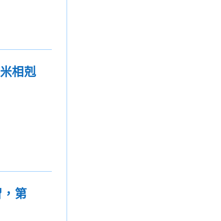
米米相剋
習，第