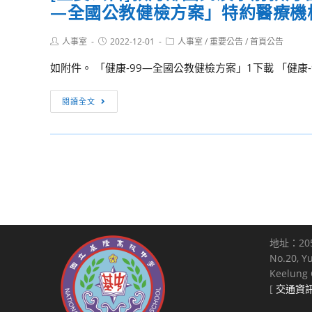
合
—全國公教健檢方案」特約醫療機
立
基
期
國
臺
礎
的
家
Post
Post
Post
人事室
2022-12-01
灣
人事室
/
重要公告
/
首頁公告
暨
米
author:
published:
category:
雙
師
教
糖
如附件。 「健康-99—全國公教健檢方案」1下載 「健康-9
語
範
學
與
政
大
研
[重
米
閱讀全文
策
學
習
要
米
及
進
班
公
相
培
修
(一)」，
告]
剋
養
推
請
教
（如
第
廣
貴
育
附
二
學
校
部
件），
外
院
鼓
國
敬
語
辦
勵
民
邀
進
理
地址：20
相
及
貴
修
No.20, Y
「111
關
學
校
學
Keelung C
年
人
前
鼓
習，
[
交通資
度
員
教
勵
第
冬