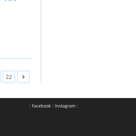
22
Go to the next page
｜
Facebook
｜
Instagram
｜