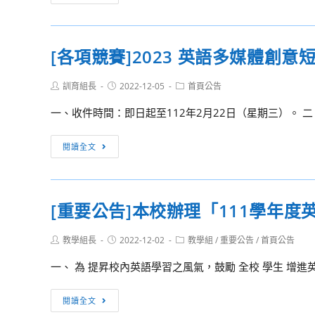
收
動
音
訊
機
息]
[各項競賽]2023 英語多媒體創意
及
第
天
八
Post
Post
Post
訓育組長
2022-12-05
首頁公告
線
屆
author:
published:
category:
創
臺
一、收件時間：即日起至112年2月22日（星期三）。 二、活動網址：
意
北
設
思
[各
閱讀全文
計
辨
項
競
論
競
賽
壇
賽]2023
[重要公告]本校辦理「111學年
英
語
Post
Post
Post
教學組長
2022-12-02
教學組
/
重要公告
/
首頁公告
多
author:
published:
category:
媒
一、 為 提昇校內英語學習之風氣，鼓勵 全校 學生 增進
體
創
[重
閱讀全文
意
要