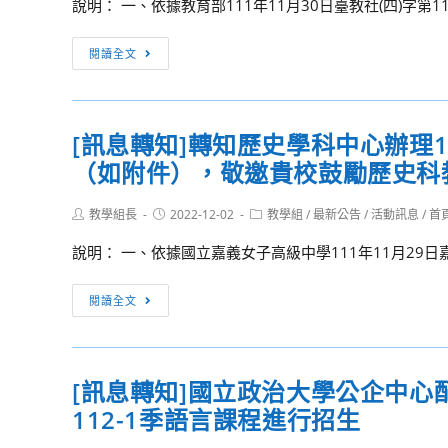
說明： 一、依據教育部111年11月30日臺教社(四)字第111
施
學
要
教
[訊
點」
閱讀全文
育
息
申
論
轉
請
壇，
知]
簡
歡
[訊息轉知]轉知歷史學科中心辦理
轉
章
迎
（如附件），敬邀貴校鼓勵歷史科
知
下
貴
教
載
校
Post
Post
Post
教學組長
育
2022-12-02
教學組
/
最新公告
/
活動訊息
/
首
處
教
author:
published:
category:
部
說明： 一、依據國立嘉義女子高級中學111年11月29日嘉女教
師
辦
報
理
[訊
名
閱讀全文
「第
息
參
2011
轉
加，
期
知]
並
112
[訊息轉知]國立政治大學公企中
轉
請
年
112-1季語言課程進行招生
知
惠
閩
歷
予