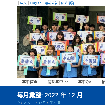
跳
｜
中文
｜
English
｜
最新公告
｜
網站導覽
｜
轉
至
主
要
內
容
基中首頁
關於基中
基中QA
每月彙整: 2022 年 12 月
>
2022 年
>
12 月
>
第 21 頁