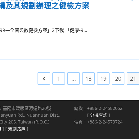
構及其規劃辦理之健檢方案
9—全國公教健檢方案」2下載 「健康-9...
1
...
18
19
20
21
Go to the previous page
5 基隆市暖暖區源遠路20號
總機：+886-2-24582052
uanyuan Rd., Nuannuan Dist.,
[
分機查詢
]
ity 205, Taiwan (R.O.C.)
傳真：+886-2-24573724
訊
] [
規劃路線
]