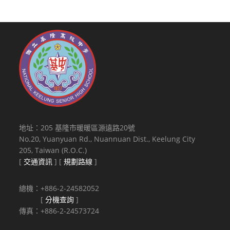
地址：205 基隆市暖暖區源遠路20號
No.20, Yuanyuan Rd., Nuannuan Dist., Keelung City
205, Taiwan (R.O.C.)
[
交通資訊
] [
規劃路線
]
總機：+886-2-24582052
[
分機查詢
]
傳真：+886-2-24573724