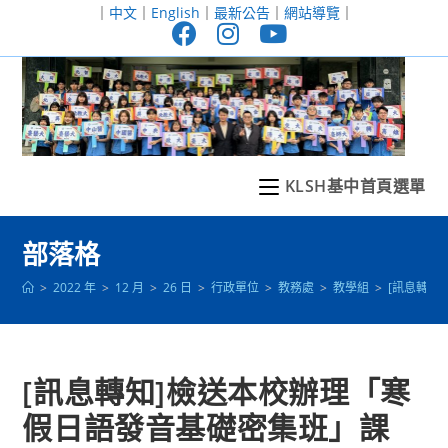
跳
｜
中文
｜
English
｜
最新公告
｜
網站導覽
｜
轉
至
主
要
內
容
KLSH基中首頁選單
部落格
>
2022 年
>
12 月
>
26 日
>
行政單位
>
教務處
>
教學組
>
[訊息轉知
[訊息轉知]檢送本校辦理「寒
假日語發音基礎密集班」課