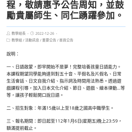
程，敬請惠予公告周知，並鼓
勵貴屬師生、同仁踴躍參加。
Post
Post
教學組長
2022-12-26
author:
published:
Post
教學組
/
活動訊息
/
重要公告
/
首頁公告
category:
說明：
一、日語啟蒙，即早開始不是夢！完整培養孩童日語能力。
本課程期望同學能夠達到對五十音、平假名及片假名、日常
生活會話、日文自我介紹、指示詞及時間用法熟悉。透過遊
戲課程引導，加入日本文化介紹、節日、遊戲、繪本律動…等
等，讓孩子輕鬆開口說日語。
二、招生對象：年滿15歲以上至18歲之國高中職學生。
三、報名期間：即日起至112年1月6日(星期五)晚上23:59，
額滿提前截止。