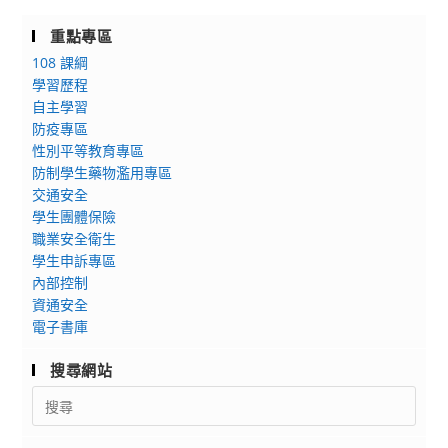
會
文
「Python
重點專區
藻
程
108 課綱
外
式
學習歷程
語
設
自主學習
大
計
防疫專區
學
營」
性別平等教育專區
辦
防制學生藥物濫用專區
理
交通安全
2023
學生團體保險
高
職業安全衛生
中
學生申訴專區
職
內部控制
資通安全
雙
電子書庫
外
語
搜尋網站
冬
Search
令
for:
營