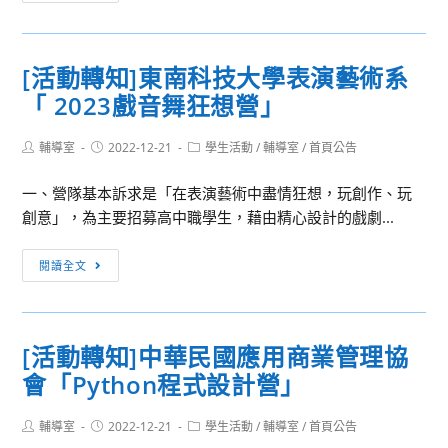
動
高
轉
中
知]
生
[活動轉知]東南科技大學表演藝術系
亞
生
「 2023戲音舞狂想營」
洲
命
大
科
Post
Post
Post
輔導室
2022-12-21
學
學生活動
/
輔導室
/
首頁公告
學
author:
published:
category:
聽
研
一、營隊基本訴求是「在表演藝術中盡情狂想，玩創作、玩
力
習
創意」，為主要招募高中職學生，藉由精心設計的戲劇...
暨
營」
語
[活
閱讀全文
言
動
治
轉
療
知]
學
[活動轉知]中華民國應用商業管理協
東
系
會「Python程式設計營」
南
第
科
五
Post
Post
Post
輔導室
2022-12-21
技
學生活動
/
輔導室
/
首頁公告
屆
author:
published:
category: