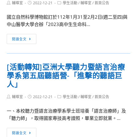
Post
Post
Post
輔導室
2022-12-21
學生活動
/
輔導室
/
首頁公告
author:
published:
category:
國立自然科學博物館訂於112年1月31至2月2日(週二至四)與
中山醫學大學合辦「2023高中生生命科...
[活
閱讀全文
動
轉
知]
[活動轉知]亞洲大學聽力暨語言治療
國
學系第五屆聽語營-「進擊的聽語巨
立
自
人」
然
科
Post
Post
Post
輔導室
2022-12-21
學生活動
/
輔導室
/
首頁公告
author:
published:
category:
學
一、本校聽力暨語言治療學系學士班培養「語言治療師」及
博
「聽力師」，取得國家專技高考證照，畢業立即就業。...
物
館
[活
「2023
閱讀全文