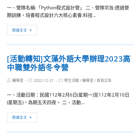
大
聽
一、營隊名稱:「Python程式設計營」 二、營隊宗旨:透過營
學
語
期訓練，培養程式設計六大核心素養:科技...
表
營-
演
「進
[活
閱讀全文
藝
擊
動
術
的
轉
系
聽
知]
「
[活動轉知]文藻外語大學辦理2023高
語
中
2023
巨
中職雙外語冬令營
華
戲
人」
民
音
Post
Post
Post
輔導室
2022-12-21
國
學生活動
/
輔導室
/
首頁公告
舞
author:
published:
category:
應
狂
一、活動日期：民國112年2月6日(星期一)至112年2月10日
用
想
(星期五)，為期五天四夜。 二、活動...
商
營」
業
[活
閱讀全文
管
動
理
轉
協
知]