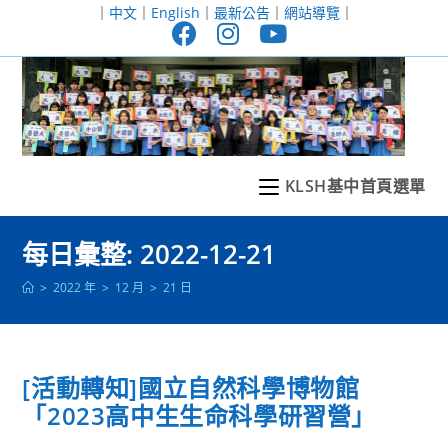
跳
｜
中文
｜
English
｜
最新公告
｜
網站導覽
｜
轉
至
主
要
內
容
KLSH基中首頁選單
每日彙整: 2022-12-21
>
2022 年
>
12 月
>
21 日
[活動轉知]國立自然科學博物館
「2023高中生生命科學研習營」