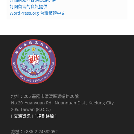
訂閱留言的資訊提供
WordPress.org 台灣繁體中文
地址：205 基隆市暖暖區源遠路20號
No.20, Yuanyuan Rd., Nuannuan Dist., Keelung City
205, Taiwan (R.O.C.)
[
交通資訊
] [
規劃路線
]
總機：+886-2-24582052