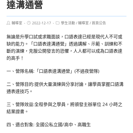
達溝通營
Post
Post
Post
輔導室
2022-12-17
學生活動
/
輔導室
/
首頁公告
author:
published:
category:
無論是升學口試或求職面談，口語表達已經是現代人不可或
缺的能力。「口語表達溝通營」透過講解、示範、訓練和不
斷的演練，克服公開發言的恐懼，人人都可以成為口語表達
的高手！
一、營隊名稱:「口語表達溝通營」(不過夜營隊)
二、營隊目的:提供大量演練與分享討論，讓學員掌握口語溝
通表達技巧。
三、營隊效益:全程參與之學員，將頒發主辦單位 24 小時之
結業證書。
四、適合對象: 全國公私立國/高中、高職生