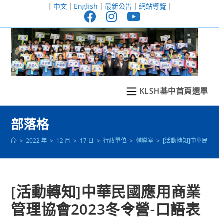
跳
｜
中文
｜
English
｜
最新公告
｜
網站導覽
｜
轉
至
主
要
內
容
KLSH基中首頁選單
部落格
>
2022 年
>
12 月
>
17 日
>
行政單位
>
輔導室
>
[活動轉知]中華民國
[活動轉知]中華民國應用商業
管理協會2023冬令營-口語表