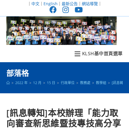
跳
｜
中文
｜
English
｜
最新公告
｜
網站導覽
｜
轉
至
主
要
內
容
KLSH基中首頁選單
部落格
>
2022 年
>
12 月
>
15 日
>
行政單位
>
教務處
>
教學組
>
[訊息轉知
[訊息轉知]本校辦理「能力取
向審查新思維暨技專技高分享