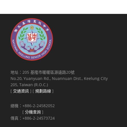
地址：205 基隆市暖暖區源遠路20號
No.20, Yuanyuan Rd., Nuannuan Dist., Keelung City
205, Taiwan (R.O.C.)
[
交通資訊
] [
規劃路線
]
總機：+886-2-24582052
[
分機查詢
]
傳真：+886-2-24573724