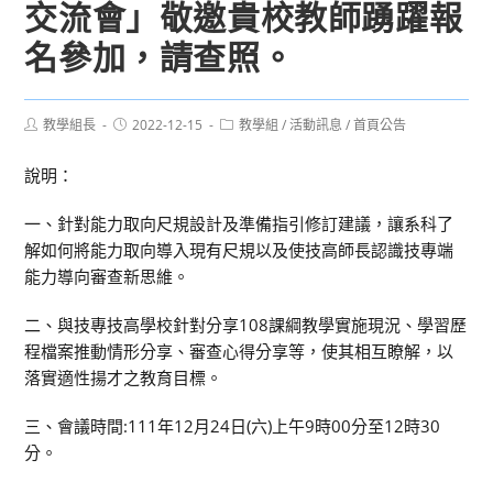
交流會」敬邀貴校教師踴躍報
名參加，請查照。
Post
Post
Post
教學組長
2022-12-15
教學組
/
活動訊息
/
首頁公告
author:
published:
category:
說明：
一、針對能力取向尺規設計及準備指引修訂建議，讓系科了
解如何將能力取向導入現有尺規以及使技高師長認識技專端
能力導向審查新思維。
二、與技專技高學校針對分享108課綱教學實施現況、學習歷
程檔案推動情形分享、審查心得分享等，使其相互瞭解，以
落實適性揚才之教育目標。
三、會議時間:111年12月24日(六)上午9時00分至12時30
分。