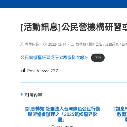
[活動訊息]公民營機構研習
Post
Post
Post
教學組長
2022-12-14
教學組
/
最新公告
/
活動訊息
/
首
author:
published:
category:
公民營機構研習或研究寒假梯次報名
下載
Post Views:
227
相關內容
[訊息轉知]社團法人台灣綠色公民行動
[訊息
聯盟協會辦理之「2025氣候臨界影
1教
展」