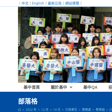
跳
｜
中文
｜
English
｜
最新公告
｜
網站導覽
｜
轉
至
主
要
內
容
基中首頁
關於基中
基中QA
部落格
>
2022 年
>
12 月
>
14 日
>
行政單位
>
教務處
>
教學組
>