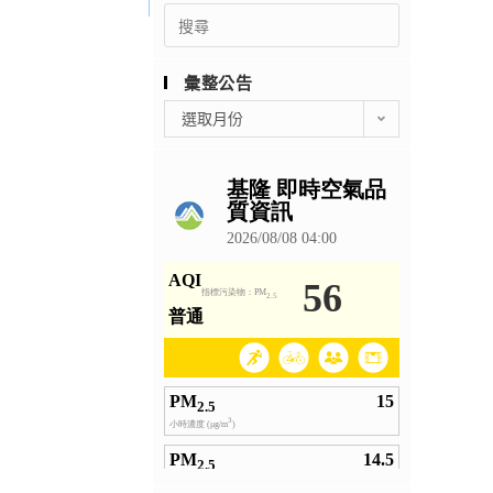
Search
for:
彙整公告
彙
選取月份
整
公
告