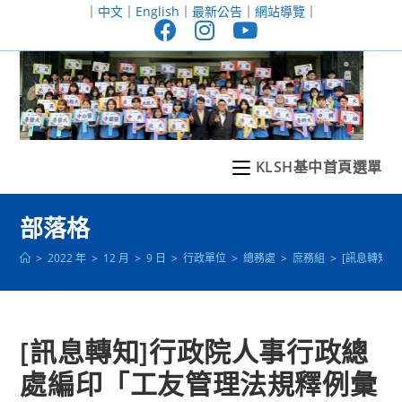
跳
｜
中文
｜
English
｜
最新公告
｜
網站導覽
｜
轉
至
主
要
內
容
KLSH基中首頁選單
部落格
>
2022 年
>
12 月
>
9 日
>
行政單位
>
總務處
>
庶務組
>
[訊息轉知
[訊息轉知]行政院人事行政總
處編印「工友管理法規釋例彙