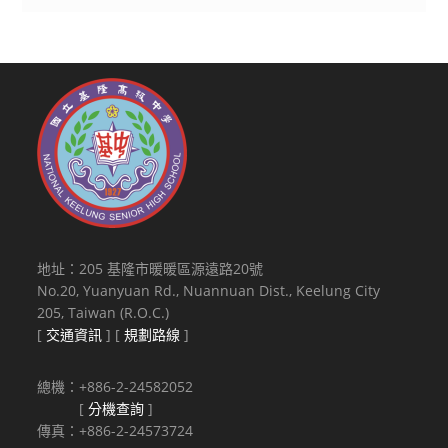
地址：205 基隆市暖暖區源遠路20號
No.20, Yuanyuan Rd., Nuannuan Dist., Keelung City
205, Taiwan (R.O.C.)
[
交通資訊
] [
規劃路線
]
總機：+886-2-24582052
[
分機查詢
]
傳真：+886-2-24573724