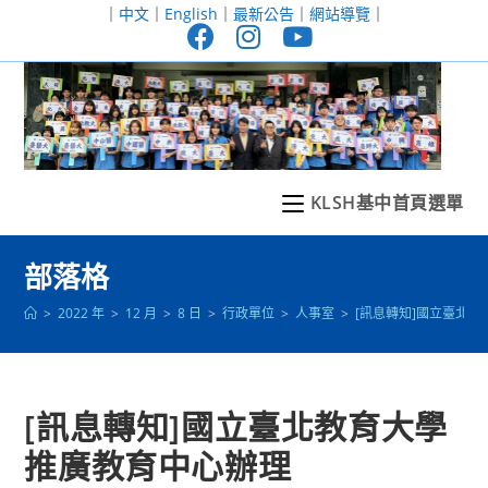
跳
｜
中文
｜
English
｜
最新公告
｜
網站導覽
｜
轉
至
主
要
內
容
KLSH基中首頁選單
部落格
>
2022 年
>
12 月
>
8 日
>
行政單位
>
人事室
>
[訊息轉知]國立臺北教
[訊息轉知]國立臺北教育大學
推廣教育中心辦理